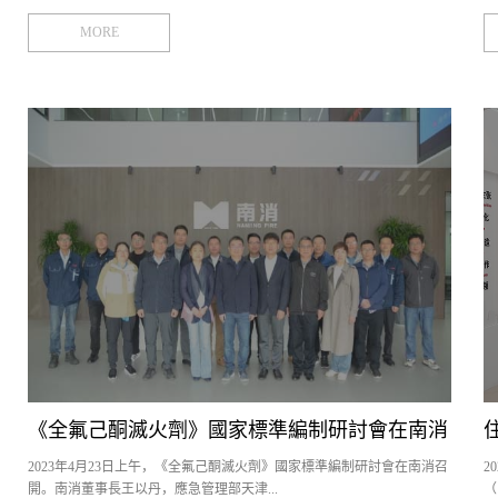
培養的一項重要措施，在推動企業發展過程中起到不可替代的作用。為
主
MORE
更有效地發掘管培生工作才能，了解管培生工作狀態，工作成果及未來
詞
工作規劃并及時提供建議與支持，2024年4月，集團人力資源中心協同集
全
團消防研發中心組織開展2023屆技術管培生述職專項會議。 此次專項
國
會議，特別邀請了集團副總經理駱明宏總、集團營銷平臺常務副總經理
追
劉培總、集團人力資源中心總監呂婷總，集團消防研發中心主任董加強
到
總以及管培生導師團列席，對管培生階段工作進行點評并提出建議，共
召
同見證他們成長。 會議開始，集團副總經理駱明宏總致辭，表達了對
大
管培生們的未來職業發展寄予厚望，希望他們能夠不斷努力、突破創
輩
新，成為公司發展的中堅力量。回首過去，展示成果 經過前期的精心
會
準備，五位技術管培生向在座的領導與同事以圖文并茂及視頻錄播的形
我
式，輪序展現工作成果。述職過程，他們精神飽滿的風貌，灼灼生輝！
任
導師團 點評述職結束，導師團從多個方面與管培生們進行一一交流，并
站
對管培生的成長突破給予了肯定，同時也就不足之處提供了改進意見及
的
建議。其中，集團消防研發中心主任董加強總對此做出發言，希望管培
年
生們保持積極學習進步狀態，為以后公司的發展獻計獻策。學姐面對面
象
邀請學姐面對面分享經驗，互動交流。碰撞出更加豐富的思想火花。同
肯
時學姐也希望學弟妹們在南消這一個大家庭，能夠越走越遠，奮力向
直
上。導師贈書各位導師為管培生們送上精心準備的禮物，這不僅代表著
展
《全氟己酮滅火劑》國家標準編制研討會在南消
導師們的殷切期待，更是對公司核心精神的星火傳承。尾聲 “不積跬
心
步，無以至千里”。半年的時間，技術管培生在南消快速成長，完...
心
2023年4月23日上午，《全氟己酮滅火劑》國家標準編制研討會在南消召
2
召開
感
開。南消董事長王以丹，應急管理部天津...
（