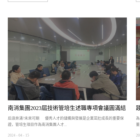
滅火能力。 該試驗是南消為確保±800kV特高壓直流輸電工程中的核
We
心設施——特高壓換流站實現高度安全與穩定運行，而對其研發的固定
co
式壓縮空氣泡沫滅火系統實施的極為嚴苛的滅火效能驗證。 此次試驗
co
匯聚了國網消防技術中心、中國科學技術大學、應急管理部上海消防研
FM
究所等權威機構領導，南消副總經理駱明宏，供應鏈總經理王貴濤及技
術總工周平親臨現場指揮，充分體現了南消對試驗的高度重視及對系統
性能的堅定信心。 試驗前，南消CAFS系統已歷經嚴格的冷噴試驗階
段，確保了消防炮噴射狀態、流量、壓力、泡沫混合比、氣液比及響應
時間等關鍵技術參數均達到最優狀態，并能保證持續30分鐘穩定運行，
為接下來的真火試驗奠定了堅實的基礎。 試驗模型模擬了特高壓換
流變在極端火災條件下的真實工況，共消耗燃油約21噸，形成流淌火面
積高達100㎡，對滅火系統提出了極高的挑戰。試驗團隊歷經10小時，將
油溫加熱至165℃后，利用脈沖點火器瞬間點燃油盤，火勢迅速蔓延，按
要求預燃3分鐘后，熱值達到頂峰，現場熱浪滾滾。 面對模擬實驗火
情，南消CAFS系統迅速響應，壓縮空氣泡沫通過消防炮精準噴射而出，
僅用時1分38秒便徹底撲滅了明火。隨后，系統持續噴射約5分鐘，確保
了各點油溫均降至100℃以下。這一結果不僅遠超試驗預期，...
南消集團2023屆技術管培生述職專項會議圓滿結
后浪奔涌?未來可期 優秀人才的儲備與發展是企業茁壯成長的重要保
為
束
證，管培生項目作為南消集團人才...
董
2024
-
04
-
15
20