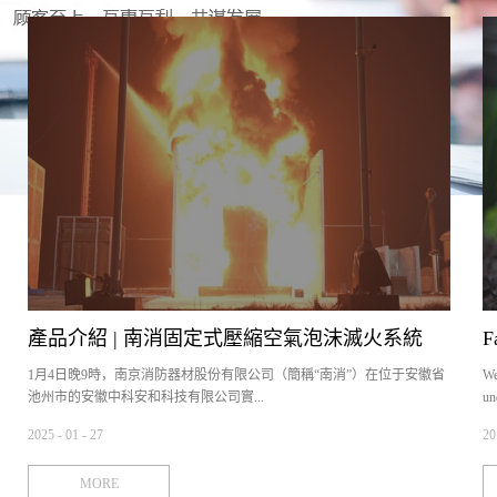
產品介紹 | 南消固定式壓縮空氣泡沫滅火系統
F
1月4日晚9時，南京消防器材股份有限公司（簡稱“南消”）在位于安徽省
We
（CAFS） 全尺寸特高壓換流變真火試驗圓滿成
池州市的安徽中科安和科技有限公司實...
un
2025
-
01
-
27
20
功
驗基地，順利完成了針對全尺寸特高壓換流變模型的固定式壓縮空氣泡
Fi
MORE
沫消防炮系統（簡稱“CAFS”）的真火試驗，進一步驗證了該系統的高效
FM