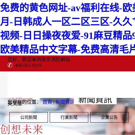
免费的黄色网址-av福利在线-
月-日韩成人一区二区三区-久久
视频-日日操夜夜爱-91麻豆精品
欧美精品中文字幕-免费高清毛
您好，歡迎來到南京消防網站
400-661-8119
購物車
(
)
中文版
新聞資訊
您現在的位置：
首頁
|
新聞資訊
|
英文版
首頁
關于公司
新聞資訊
公司新聞
行業新聞
企業公告