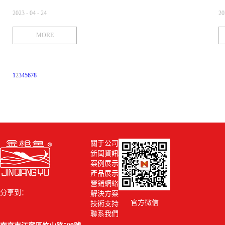
2023
-
04
-
24
20
消防研究所質檢中心副主任莊爽、應急管理部天津消防研究所質檢中心
長
MORE
第三檢測部主任楊亮，中化藍天集團有限公司、中化藍天氟材料有限公
臨
司、浙江省化工研究院有限公司、浙江諾亞氟化工有限公司、浙江信達
情
可恩消防股份有限公司、杭州市消防救援支隊錢塘新區消防救援大隊相
量
關領導、專家出席了會議。 《全氟己酮滅火劑》國家標準的制定由應急
防
1
2
3
4
5
6
7
8
管理管理部天津消防研究所牽頭，南消作為參編單位之一主辦了此次研
標
討會。與會專家就《全氟己酮滅火劑》國家標準報批稿進行交流、討
建
論，并就有關條款提出了寶貴的修改意見或建議。 會上，董事長王以丹
是
闡述了對全氟己酮滅火劑的認識，剖析了全氟己酮在國內、國際的發展
先
形勢，指出了《全氟己酮滅火劑》國家標準在消防行業中的作用。目前
盤
國內已形成完整的全氟幾酮滅火劑產業和應用鏈，但尚沒有統一的國
商
家、行業標準。各企業以自行規定的企業標準作為指導生產、檢驗的依
驗
關于公司
據，市場上產品的整體質量參差不齊，因此對全氟幾酮滅火劑制定統一
方
新聞資訊
的強制國家標準，有利于規范產品生產和檢驗，提升產品質量，使產品
證
案例展示
在滅火實戰中發揮應有作用，保障人民群眾生命財產安全。通過標準發
間
產品展示
布，在國際發聲，從而推動全氟己酮滅火劑及滅火技術的綠色、健康、
特
營銷網絡
高質量、可持續發展。
務
分享到：
解決方案
定
官方微信
技術支持
容
聯系我們
與